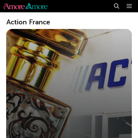
Aller
Me
au
Action France
contenu