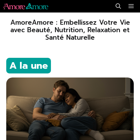
Aller
Me
au
AmoreAmore : Embellissez Votre Vie
contenu
avec Beauté, Nutrition, Relaxation et
Santé Naturelle
A la une