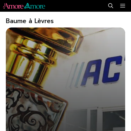
Aller
Me
au
Baume à Lèvres
contenu