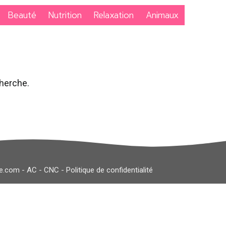
Beauté
Nutrition
Relaxation
Animaux
cherche.
le.com
-
AC
-
CNC
-
Politique de confidentialité