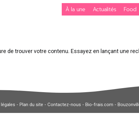
À la une
Actualités
Food
re de trouver votre contenu. Essayez en lançant une re
 légales
-
Plan du site
-
Contactez-nous
-
Bio-frais.com
-
Bouzonvil