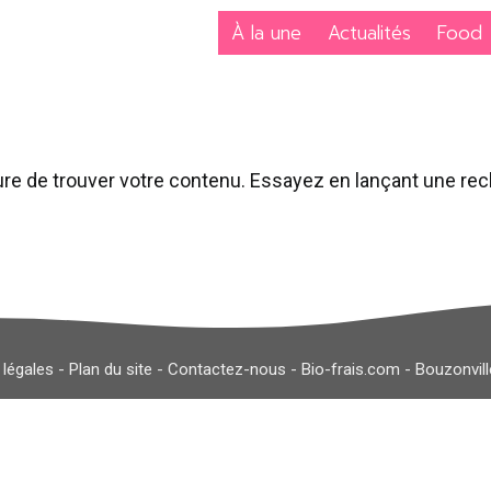
À la une
Actualités
Food
re de trouver votre contenu. Essayez en lançant une re
 légales
-
Plan du site
-
Contactez-nous
-
Bio-frais.com
-
Bouzonvil