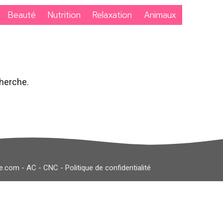
Beauté
Nutrition
Relaxation
Animaux
cherche.
le.com
-
AC
-
CNC
-
Politique de confidentialité