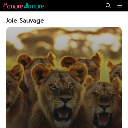
Aller
Me
au
Joie Sauvage
contenu