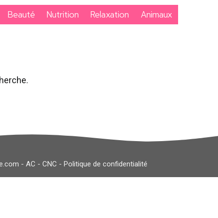
Beauté
Nutrition
Relaxation
Animaux
cherche.
le.com
-
AC
-
CNC
-
Politique de confidentialité