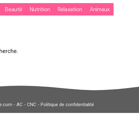
Beauté
Nutrition
Relaxation
Animaux
cherche.
le.com
-
AC
-
CNC
-
Politique de confidentialité