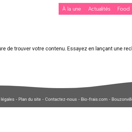
À la une
Actualités
Food
re de trouver votre contenu. Essayez en lançant une re
 légales
-
Plan du site
-
Contactez-nous
-
Bio-frais.com
-
Bouzonvil