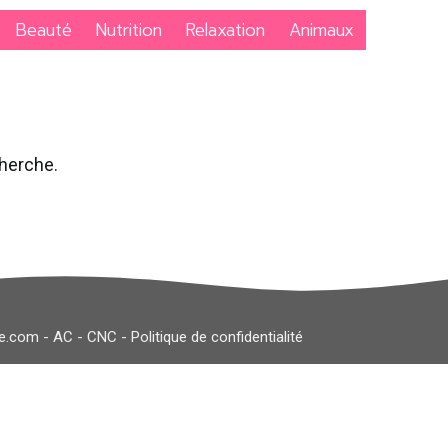
Beauté
Nutrition
Relaxation
Animaux
cherche.
le.com
-
AC
-
CNC
-
Politique de confidentialité