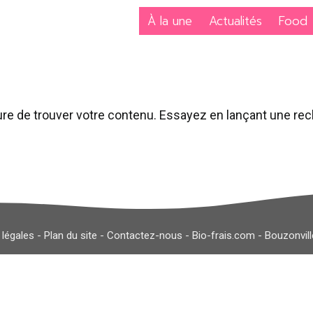
À la une
Actualités
Food
re de trouver votre contenu. Essayez en lançant une re
 légales
-
Plan du site
-
Contactez-nous
-
Bio-frais.com
-
Bouzonvil