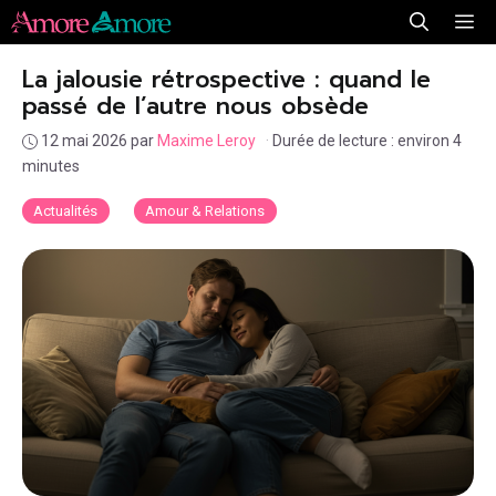
Aller
Me
au
La jalousie rétrospective : quand le
contenu
passé de l’autre nous obsède
12 mai 2026
par
Maxime Leroy
·
Durée de lecture : environ 4
minutes
Actualités
Amour & Relations