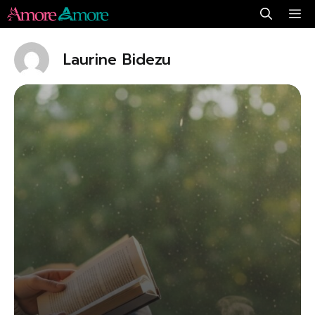
Aller
Me
au
contenu
Laurine Bidezu