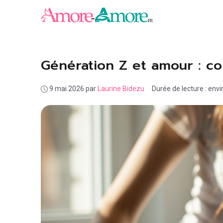
Aller
au
contenu
Génération Z et amour : co
9 mai 2026
par
Laurine Bidezu
·
Durée de lecture : env