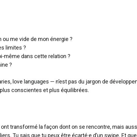
en ou me vide de mon énergie ?
s limites ?
oi-même dans cette relation ?
ine ?
daries, love languages — n’est pas du jargon de développ
 plus conscientes et plus équilibrées.
e ont transformé la façon dont on se rencontre, mais aussi
rs. Tu sais que tu peux être écarté·e d’un swipe. Et quelqu