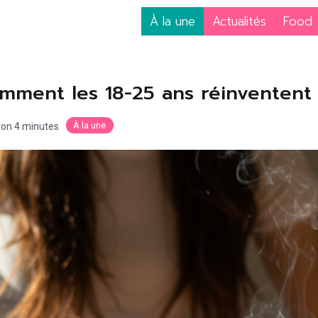
À la une
Actualités
Food
mment les 18-25 ans réinventent l
À la une
iron 4 minutes