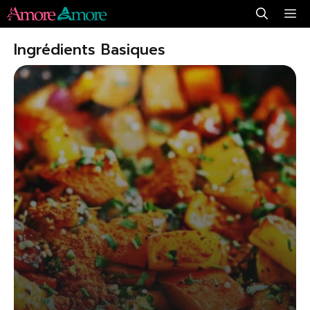
Aller
Me
au
Ingrédients Basiques
contenu