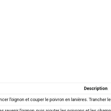
Description
cer l’oignon et couper le poivron en lanières. Trancher 
es revenir l’oignon, puis ajouter les poivrons et les champ