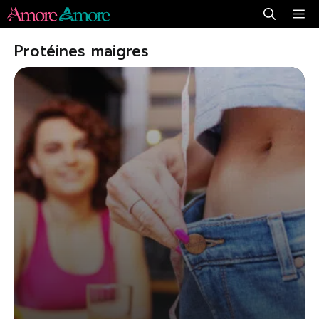
Aller
Me
au
Protéines maigres
contenu