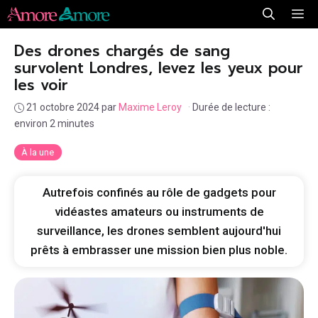
Aller
Me
au
Des drones chargés de sang
contenu
survolent Londres, levez les yeux pour
les voir
21 octobre 2024
par
Maxime Leroy
·
Durée de lecture :
environ 2 minutes
À la une
Autrefois confinés au rôle de gadgets pour
vidéastes amateurs ou instruments de
surveillance, les drones semblent aujourd'hui
prêts à embrasser une mission bien plus noble.