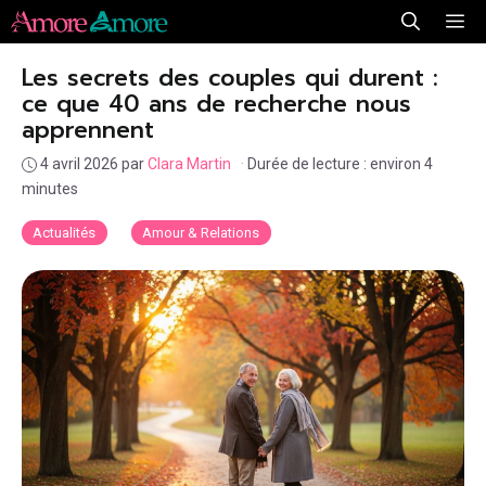
Aller
Me
au
Les secrets des couples qui durent :
contenu
ce que 40 ans de recherche nous
apprennent
4 avril 2026
par
Clara Martin
·
Durée de lecture : environ 4
minutes
Actualités
Amour & Relations