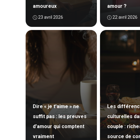
amoureux
amour ?
23 avril 2026
22 avril 2026
Dire « je t’aime » ne
Les différen
suffit pas : les preuves
culturelles da
d’amour qui comptent
couple : rich
vraiment
source de conf