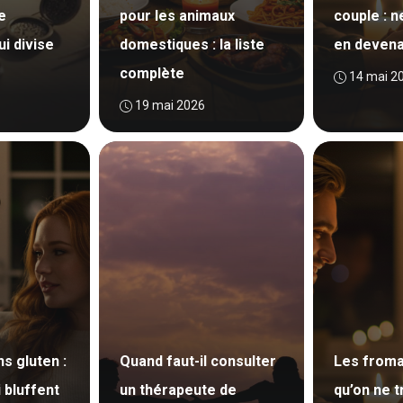
e
pour les animaux
couple : n
i divise
domestiques : la liste
en devena
complète
14 mai 2
19 mai 2026
s gluten :
Quand faut-il consulter
Les froma
 bluffent
un thérapeute de
qu’on ne 