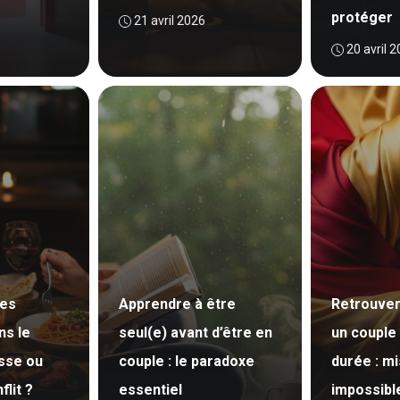
protéger
21 avril 2026
20 avril 
ces
Apprendre à être
Retrouver
ns le
seul(e) avant d’être en
un couple
esse ou
couple : le paradoxe
durée : mi
lit ?
essentiel
impossibl