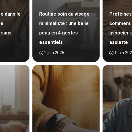
ve dans le
Routine soin du visage
Protéines
de
minimaliste : une belle
comment b
 sans
peau en 4 gestes
associer 
essentiels
assiette
2 juin 2026
1 juin 20