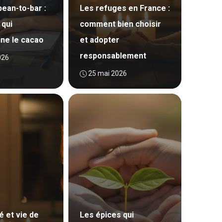
ean-to-bar :
Les refuges en France :
 qui
comment bien choisir
nne le cacao
et adopter
responsablement
026
25 mai 2026
é et vie de
Les épices qui