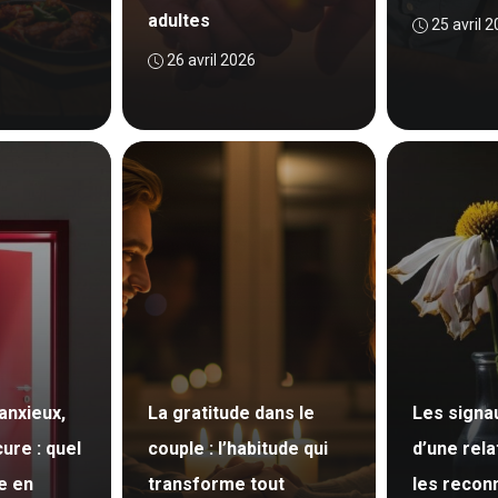
adultes
25 avril 
26 avril 2026
anxieux,
La gratitude dans le
Les signau
ure : quel
couple : l’habitude qui
d’une rela
e en
transforme tout
les recon