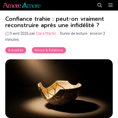
Aller
Me
au
Confiance trahie : peut-on vraiment
contenu
reconstruire après une infidélité ?
9 avril 2026
par
Clara Martin
·
Durée de lecture : environ 3
minutes
Actualités
Amour & Relations