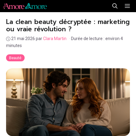
Aller
Me
au
La clean beauty décryptée : marketing
contenu
ou vraie révolution ?
21 mai 2026
par
Clara Martin
·
Durée de lecture : environ 4
minutes
Beauté