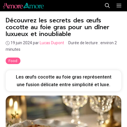
Aller
Me
au
Découvrez les secrets des œufs
contenu
cocotte au foie gras pour un dîner
luxueux et inoubliable
19 juin 2024
par
Lucas Dupont
·
Durée de lecture : environ 2
minutes
Food
Les œufs cocotte au foie gras représentent
une fusion délicate entre simplicité et luxe.