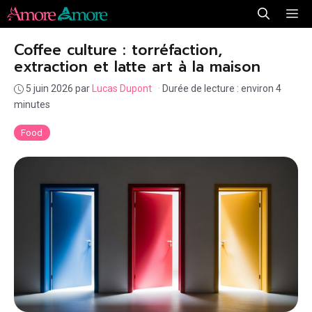
Aller
Me
au
Coffee culture : torréfaction,
contenu
extraction et latte art à la maison
5 juin 2026
par
Lucas Dupont
·
Durée de lecture : environ 4
minutes
Food