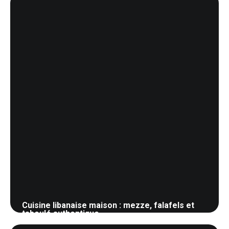
Cuisine libanaise maison : mezze, falafels et
taboulé authentique
28 mai 2026