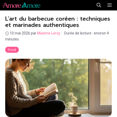
Aller
Me
au
L’art du barbecue coréen : techniques
contenu
et marinades authentiques
10 mai 2026
par
Maxime Leroy
·
Durée de lecture : environ 4
minutes
Food