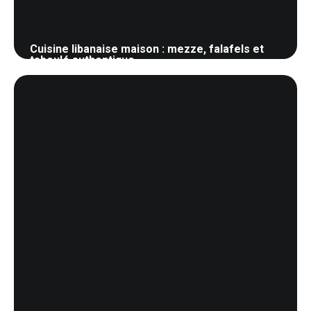
Cuisine libanaise maison : mezze, falafels et
taboulé authentique
28 mai 2026