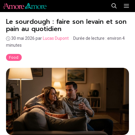
Aller
Me
au
Le sourdough : faire son levain et son
contenu
pain au quotidien
30 mai 2026
par
Lucas Dupont
·
Durée de lecture : environ 4
minutes
Food