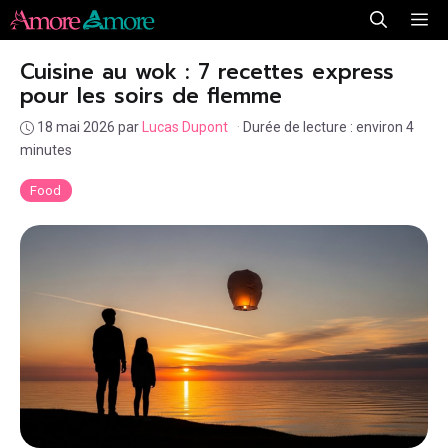
Aller
Me
au
Cuisine au wok : 7 recettes express
contenu
pour les soirs de flemme
18 mai 2026
par
Lucas Dupont
·
Durée de lecture : environ 4
minutes
Food