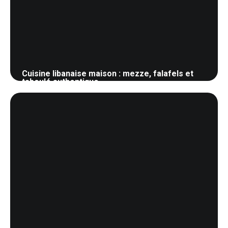
Cuisine libanaise maison : mezze, falafels et
taboulé authentique
28 mai 2026