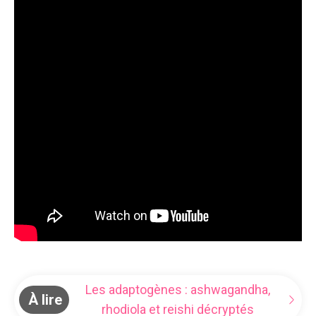
Les adaptogènes : ashwagandha,
À lire
rhodiola et reishi décryptés