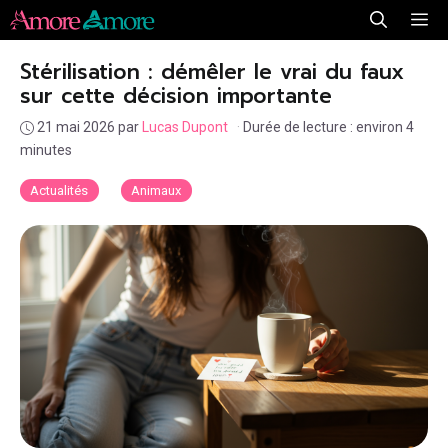
Aller
Me
au
Stérilisation : démêler le vrai du faux
contenu
sur cette décision importante
21 mai 2026
par
Lucas Dupont
·
Durée de lecture : environ 4
minutes
Actualités
Animaux