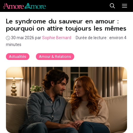
Aller
Me
au
Le syndrome du sauveur en amour :
contenu
pourquoi on attire toujours les mêmes
30 mai 2026
par
Sophie Bernard
·
Durée de lecture : environ 4
minutes
Actualités
Amour & Relations