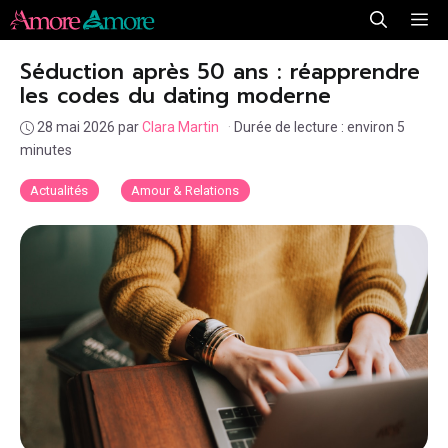
Aller
Me
au
Séduction après 50 ans : réapprendre
contenu
les codes du dating moderne
28 mai 2026
par
Clara Martin
·
Durée de lecture : environ 5
minutes
Actualités
Amour & Relations