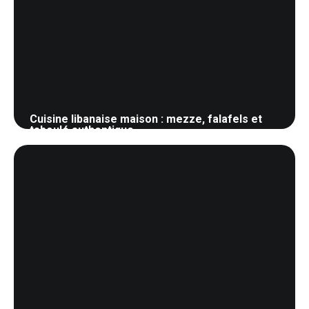
Cuisine libanaise maison : mezze, falafels et
taboulé authentique
28 mai 2026