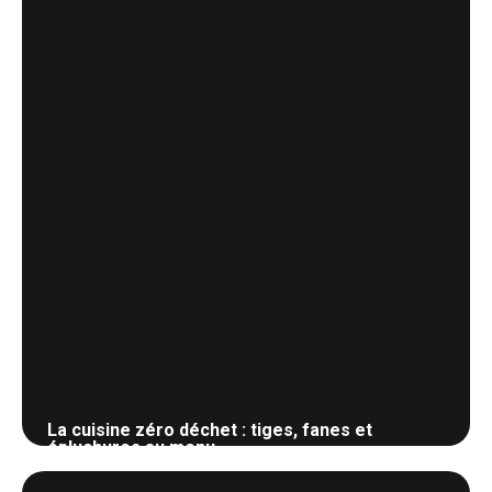
La cuisine zéro déchet : tiges, fanes et
épluchures au menu
3 juin 2026