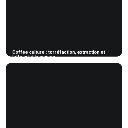
Coffee culture : torréfaction, extraction et
latte art à la maison
5 juin 2026