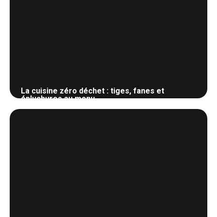
La cuisine zéro déchet : tiges, fanes et
épluchures au menu
3 juin 2026