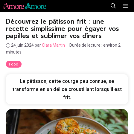
Aller
Me
au
Découvrez le pâtisson frit : une
contenu
recette simplissime pour égayer vos
papilles et sublimer vos dîners
24 juin 2024
par
Clara Martin
·
Durée de lecture : environ 2
minutes
Food
Le pâtisson, cette courge peu connue, se
transforme en un délice croustillant lorsqu'il est
frit.