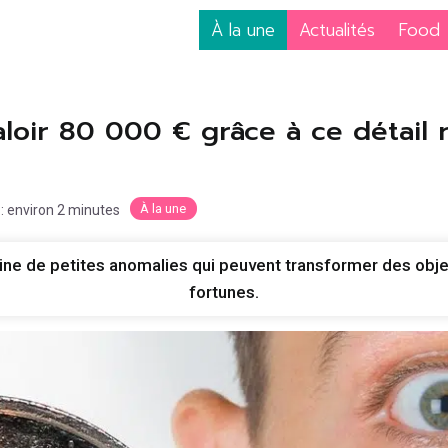
À la une
Actualités
Food
loir 80 000 € grâce à ce détail 
À la une
 : environ 2 minutes
eine de petites anomalies qui peuvent transformer des obj
fortunes.