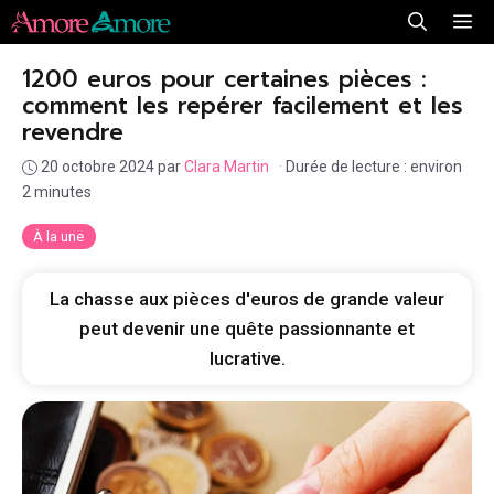
Aller
Me
au
1200 euros pour certaines pièces :
contenu
comment les repérer facilement et les
revendre
20 octobre 2024
par
Clara Martin
·
Durée de lecture : environ
2 minutes
À la une
La chasse aux pièces d'euros de grande valeur
peut devenir une quête passionnante et
lucrative.