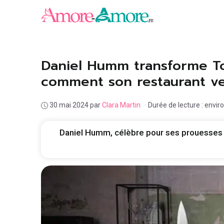
Aller
au
contenu
Daniel Humm transforme T
comment son restaurant veg
30 mai 2024
par
Clara Martin
·
Durée de lecture : envir
Daniel Humm, célèbre pour ses prouesses c