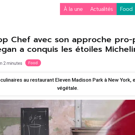
À la une
Actualités
Food
op Chef avec son approche pro-p
an a conquis les étoiles Micheli
Food
on 2 minutes
ulinaires au restaurant Eleven Madison Park à New York, es
végétale.