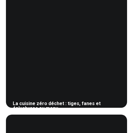
La cuisine zéro déchet : tiges, fanes et
épluchures au menu
3 juin 2026