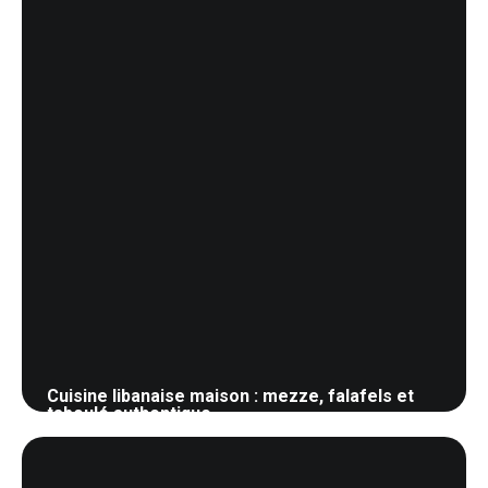
Cuisine libanaise maison : mezze, falafels et
taboulé authentique
28 mai 2026