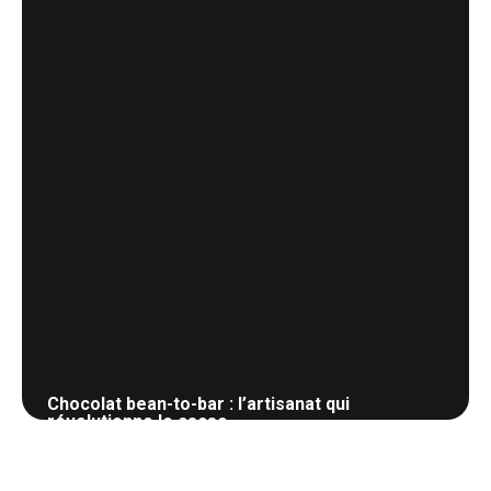
Chocolat bean-to-bar : l’artisanat qui
révolutionne le cacao
26 mai 2026