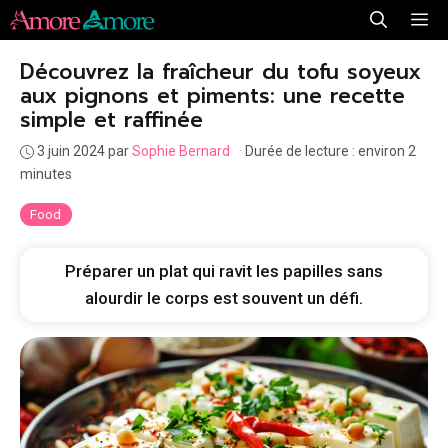
Aller
Me
au
Découvrez la fraîcheur du tofu soyeux
contenu
aux pignons et piments: une recette
simple et raffinée
3 juin 2024
par
Sophie Bernard
·
Durée de lecture : environ 2
minutes
Food
Préparer un plat qui ravit les papilles sans
alourdir le corps est souvent un défi.